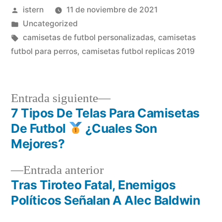
Publicado
istern
11 de noviembre de 2021
por
Publicado
Uncategorized
en
Etiquetas:
camisetas de futbol personalizadas
,
camisetas
futbol para perros
,
camisetas futbol replicas 2019
Entrada
Entrada siguiente
siguiente:
7 Tipos De Telas Para Camisetas
Navegación
De Futbol
¿Cuales Son
de
Mejores?
entradas
Entrada
Entrada anterior
anterior:
Tras Tiroteo Fatal, Enemigos
Políticos Señalan A Alec Baldwin