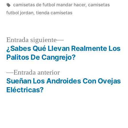
en
Etiquetas:
camisetas de futbol mandar hacer
,
camisetas
futbol jordan
,
tienda camisetas
Entrada
Entrada siguiente
siguiente:
¿Sabes Qué Llevan Realmente Los
Navegación
Palitos De Cangrejo?
de
Entrada
Entrada anterior
entradas
anterior:
Sueñan Los Androides Con Ovejas
Eléctricas?