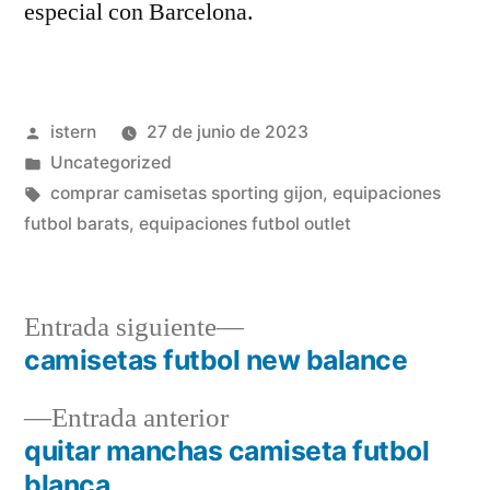
especial con Barcelona.
Publicado
istern
27 de junio de 2023
por
Publicado
Uncategorized
en
Etiquetas:
comprar camisetas sporting gijon
,
equipaciones
futbol barats
,
equipaciones futbol outlet
Entrada
Entrada siguiente
siguiente:
camisetas futbol new balance
Navegación
Entrada
Entrada anterior
de
anterior:
quitar manchas camiseta futbol
entradas
blanca