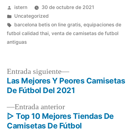
Publicado
istern
30 de octubre de 2021
por
Publicado
Uncategorized
en
Etiquetas:
barcelona betis on line gratis
,
equipaciones de
futbol calidad thai
,
venta de camisetas de futbol
antiguas
Entrada
Entrada siguiente
siguiente:
Las Mejores Y Peores Camisetas
Navegación
De Fútbol Del 2021
de
Entrada
Entrada anterior
entradas
anterior:
▷ Top 10 Mejores Tiendas De
Camisetas De Fútbol