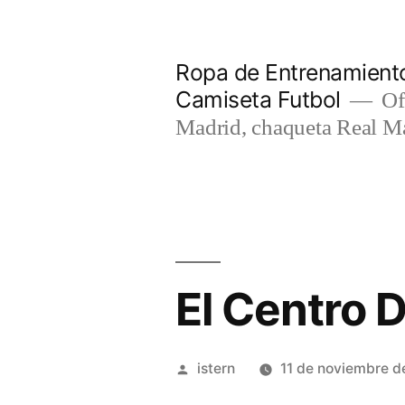
Saltar
al
Ropa de Entrenamiento
contenido
Camiseta Futbol
Of
Madrid, chaqueta Real M
El Centro 
Publicado
istern
11 de noviembre d
por