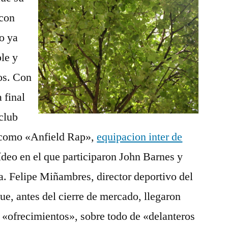
 con
o ya
ple y
dos. Con
 final
club
 como «Anfield Rap»,
equipacion inter de
deo en el que participaron John Barnes y
la. Felipe Miñambres, director deportivo del
e, antes del cierre de mercado, llegaron
 «ofrecimientos», sobre todo de «delanteros