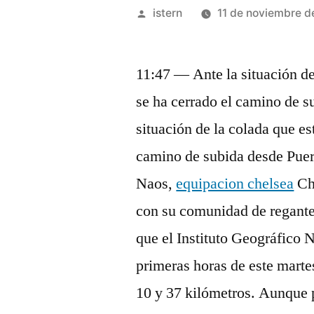
Publicado
istern
11 de noviembre d
por
11:47 — Ante la situación de
se ha cerrado el camino de 
situación de la colada que es
camino de subida desde Puert
Naos,
equipacion chelsea
Cha
con su comunidad de regant
que el Instituto Geográfico 
primeras horas de este marte
10 y 37 kilómetros. Aunque p