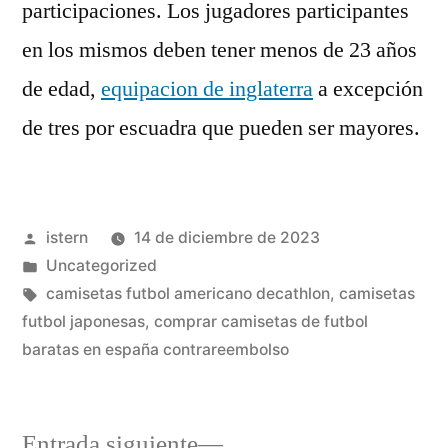
participaciones. Los jugadores participantes
en los mismos deben tener menos de 23 años
de edad,
equipacion de inglaterra
a excepción
de tres por escuadra que pueden ser mayores.
Publicado
istern
14 de diciembre de 2023
por
Publicado
Uncategorized
en
Etiquetas:
camisetas futbol americano decathlon
,
camisetas
futbol japonesas
,
comprar camisetas de futbol
baratas en españa contrareembolso
Entrada
Entrada siguiente