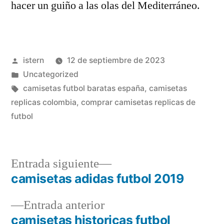
hacer un guiño a las olas del Mediterráneo.
Publicado
istern
12 de septiembre de 2023
por
Publicado
Uncategorized
en
Etiquetas:
camisetas futbol baratas españa
,
camisetas
replicas colombia
,
comprar camisetas replicas de
futbol
Entrada
Entrada siguiente
siguiente:
camisetas adidas futbol 2019
Navegación
Entrada
Entrada anterior
de
anterior:
camisetas historicas futbol