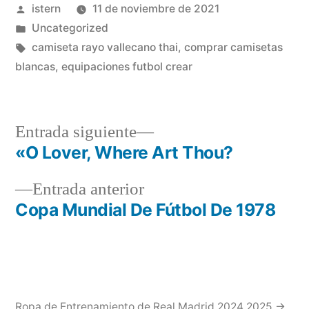
Publicado
istern
11 de noviembre de 2021
por
Publicado
Uncategorized
en
Etiquetas:
camiseta rayo vallecano thai
,
comprar camisetas
blancas
,
equipaciones futbol crear
Entrada
Entrada siguiente
siguiente:
«O Lover, Where Art Thou?
Navegación
Entrada
Entrada anterior
de
anterior:
Copa Mundial De Fútbol De 1978
entradas
Ropa de Entrenamiento de Real Madrid 2024 2025 →