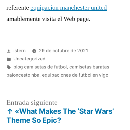
referente
equipacion manchester united
amablemente visita el Web page.
Publicado
istern
29 de octubre de 2021
por
Publicado
Uncategorized
en
Etiquetas:
blog camisetas de futbol
,
camisetas baratas
baloncesto nba
,
equipaciones de futbol en vigo
Entrada
Entrada siguiente
siguiente:
↑ «What Makes The ‘Star Wars’
Navegación
Theme So Epic?