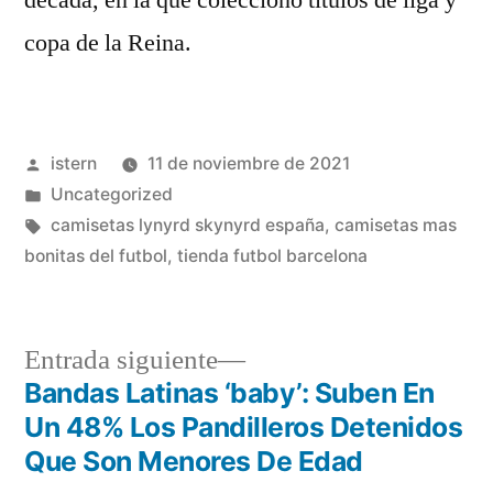
década, en la que coleccionó títulos de liga y
copa de la Reina.
Publicado
istern
11 de noviembre de 2021
por
Publicado
Uncategorized
en
Etiquetas:
camisetas lynyrd skynyrd españa
,
camisetas mas
bonitas del futbol
,
tienda futbol barcelona
Entrada
Entrada siguiente
siguiente:
Bandas Latinas ‘baby’: Suben En
Navegación
Un 48% Los Pandilleros Detenidos
de
Que Son Menores De Edad