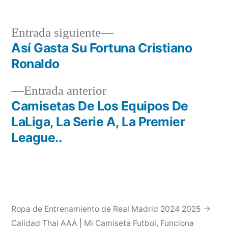
Entrada
Entrada siguiente
siguiente:
Así Gasta Su Fortuna Cristiano
Navegación
Ronaldo
de
Entrada
Entrada anterior
entradas
anterior:
Camisetas De Los Equipos De
LaLiga, La Serie A, La Premier
League..
Ropa de Entrenamiento de Real Madrid 2024 2025 →
Calidad Thai AAA | Mi Camiseta Futbol
,
Funciona