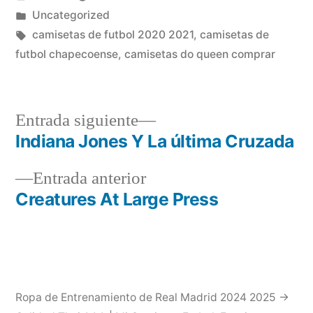
por
Publicado
Uncategorized
en
Etiquetas:
camisetas de futbol 2020 2021
,
camisetas de
futbol chapecoense
,
camisetas do queen comprar
Entrada
Entrada siguiente
siguiente:
Indiana Jones Y La última Cruzada
Navegación
Entrada
Entrada anterior
de
anterior:
Creatures At Large Press
entradas
Ropa de Entrenamiento de Real Madrid 2024 2025 →