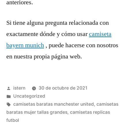
anteriores.
Si tiene alguna pregunta relacionada con
exactamente dónde y cómo usar
camiseta
bayern munich
, puede hacerse con nosotros
en nuestra propia página web.
Publicado
istern
30 de octubre de 2021
por
Publicado
Uncategorized
en
Etiquetas:
camisetas baratas manchester united
,
camisetas
baratas mujer tallas grandes
,
camisetas replicas
futbol