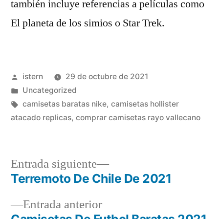
también incluye referencias a películas como
El planeta de los simios o Star Trek.
Publicado
istern
29 de octubre de 2021
por
Publicado
Uncategorized
en
Etiquetas:
camisetas baratas nike
,
camisetas hollister
atacado replicas
,
comprar camisetas rayo vallecano
Entrada
Entrada siguiente
siguiente:
Terremoto De Chile De 2021
Navegación
Entrada
Entrada anterior
de
anterior: