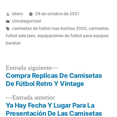
Publicado
istern
29 de octubre de 2021
por
Publicado
Uncategorized
en
Etiquetas:
camisetas de futbol mas bonitas 2020
,
camisetas
futbol sala jaen
,
equipaciones de futbol para equipos
baratas
Entrada
Entrada siguiente
siguiente:
Compra Replicas De Camisetas
Navegación
De Fútbol Retro Y Vintage
de
Entrada
Entrada anterior
entradas
anterior:
Ya Hay Fecha Y Lugar Para La
Presentación De Las Camisetas