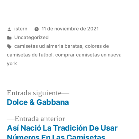
Publicado
istern
11 de noviembre de 2021
por
Publicado
Uncategorized
en
Etiquetas:
camisetas ud almeria baratas
,
colores de
camisetas de futbol
,
comprar camisetas en nueva
york
Entrada
Entrada siguiente
siguiente:
Dolce & Gabbana
Navegación
Entrada
Entrada anterior
de
anterior:
Así Nació La Tradición De Usar
entradas
Números En Las Camisetas