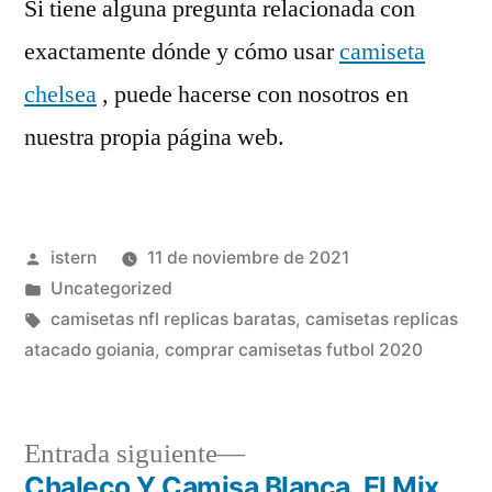
Si tiene alguna pregunta relacionada con
exactamente dónde y cómo usar
camiseta
chelsea
, puede hacerse con nosotros en
nuestra propia página web.
Publicado
istern
11 de noviembre de 2021
por
Publicado
Uncategorized
en
Etiquetas:
camisetas nfl replicas baratas
,
camisetas replicas
atacado goiania
,
comprar camisetas futbol 2020
Entrada
Entrada siguiente
siguiente:
Chaleco Y Camisa Blanca, El Mix