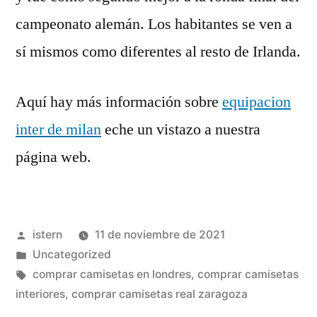
campeonato alemán. Los habitantes se ven a
sí mismos como diferentes al resto de Irlanda.
Aquí hay más información sobre
equipacion
inter de milan
eche un vistazo a nuestra
página web.
Publicado
istern
11 de noviembre de 2021
por
Publicado
Uncategorized
en
Etiquetas:
comprar camisetas en londres
,
comprar camisetas
interiores
,
comprar camisetas real zaragoza