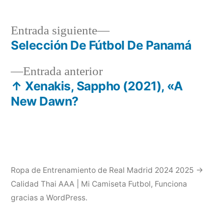
Entrada
Entrada siguiente
siguiente:
Selección De Fútbol De Panamá
Navegación
Entrada
Entrada anterior
de
anterior:
↑ Xenakis, Sappho (2021), «A
entradas
New Dawn?
Ropa de Entrenamiento de Real Madrid 2024 2025 →
Calidad Thai AAA | Mi Camiseta Futbol
,
Funciona
gracias a WordPress.