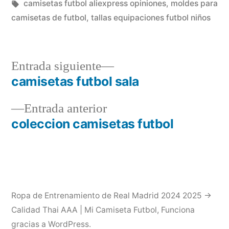
en
Etiquetas:
camisetas futbol aliexpress opiniones
,
moldes para
camisetas de futbol
,
tallas equipaciones futbol niños
Entrada
Entrada siguiente
siguiente:
camisetas futbol sala
Navegación
Entrada
Entrada anterior
de
anterior:
coleccion camisetas futbol
entradas
Ropa de Entrenamiento de Real Madrid 2024 2025 →
Calidad Thai AAA | Mi Camiseta Futbol
,
Funciona
gracias a WordPress.