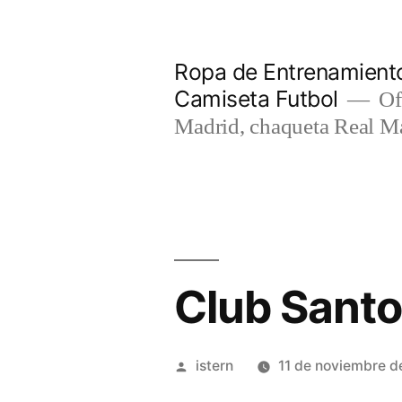
Saltar
al
Ropa de Entrenamiento
contenido
Camiseta Futbol
Of
Madrid, chaqueta Real M
Club Sant
Publicado
istern
11 de noviembre d
por