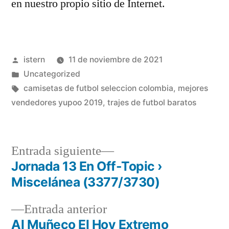
en nuestro propio sitio de Internet.
Publicado
istern
11 de noviembre de 2021
por
Publicado
Uncategorized
en
Etiquetas:
camisetas de futbol seleccion colombia
,
mejores
vendedores yupoo 2019
,
trajes de futbol baratos
Entrada
Entrada siguiente
siguiente:
Jornada 13 En Off-Topic ›
Navegación
Miscelánea (3377/3730)
de
Entrada
Entrada anterior
entradas
anterior:
Al Muñeco El Hoy Extremo