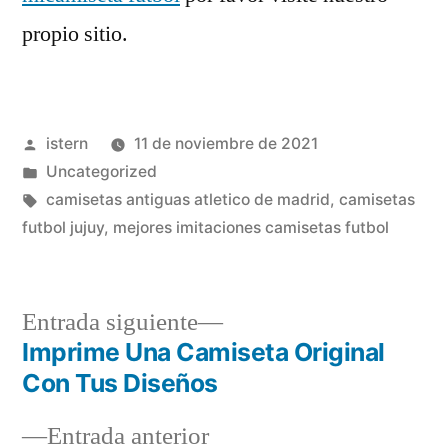
propio sitio.
Publicado
istern
11 de noviembre de 2021
por
Publicado
Uncategorized
en
Etiquetas:
camisetas antiguas atletico de madrid
,
camisetas
futbol jujuy
,
mejores imitaciones camisetas futbol
Entrada
Entrada siguiente
siguiente:
Imprime Una Camiseta Original
Navegación
Con Tus Diseños
de
Entrada
Entrada anterior