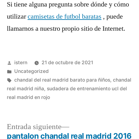
Si tiene alguna pregunta sobre dónde y cómo
utilizar
camisetas de futbol baratas
, puede
llamarnos a nuestro propio sitio de Internet.
Publicado
istern
21 de octubre de 2021
por
Publicado
Uncategorized
en
Etiquetas:
chandal del real madrid barato para ñiños
,
chandal
real madrid niña
,
sudadera de entrenamiento ucl del
real madrid en rojo
Entrada
Entrada siguiente
siguiente:
pantalon chandal real madrid 2016