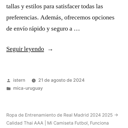
tallas y estilos para satisfacer todas las
preferencias. Además, ofrecemos opciones
de envío rápido y seguro a …
«URUGUAY
Seguir leyendo
PRESENTA
su
Publicado
istern
21 de agosto de 2024
NUEVA
por
Publicado
mica-uruguay
CAMISETA
en
para
la
Ropa de Entrenamiento de Real Madrid 2024 2025 →
Calidad Thai AAA | Mi Camiseta Futbol
,
Funciona
COPA