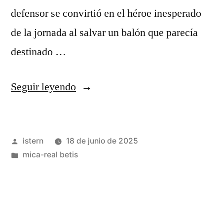
defensor se convirtió en el héroe inesperado
de la jornada al salvar un balón que parecía
destinado …
«El
Seguir leyendo
rescate
de
Publicado
istern
18 de junio de 2025
Bildecker
por
Publicado
mica-real betis
en
en
la
línea