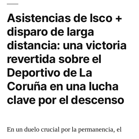
de
gol
Asistencias de Isco +
–
disparo de larga
mantiene
distancia: una victoria
el
revertida sobre el
punto
Deportivo de La
clave
Coruña en una lucha
de
la
clave por el descenso
clasificación
europea»
En un duelo crucial por la permanencia, el