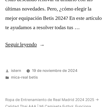
La
últimas novedades. Pero, ¿cómo elegir la
Coruña
mejor equipación Betis 2024? En este artículo
en
te ayudamos a resolver todas tus …
una
lucha
«Equipación
Seguir leyendo
clave
Betis
por
2024»
el
Publicado
istern
19 de noviembre de 2024
descenso»
por
Publicado
mica-real betis
en
Ropa de Entrenamiento de Real Madrid 2024 2025 →
Calidad Thai AAA | Mi Camiseta Futbol
,
Funciona