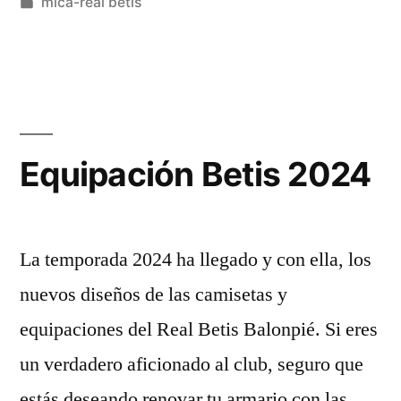
por
Publicado
mica-real betis
disparo
en
de
larga
distancia:
una
Equipación Betis 2024
victoria
revertida
La temporada 2024 ha llegado y con ella, los
sobre
nuevos diseños de las camisetas y
el
equipaciones del Real Betis Balonpié. Si eres
Deportivo
un verdadero aficionado al club, seguro que
de
estás deseando renovar tu armario con las