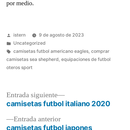
por medio.
Publicado
istern
9 de agosto de 2023
por
Publicado
Uncategorized
en
Etiquetas:
camisetas futbol americano eagles
,
comprar
camisetas sea shepherd
,
equipaciones de futbol
oteros sport
Entrada
Entrada siguiente
siguiente:
camisetas futbol italiano 2020
Navegación
Entrada
Entrada anterior
de
anterior:
camisetas futbol japones