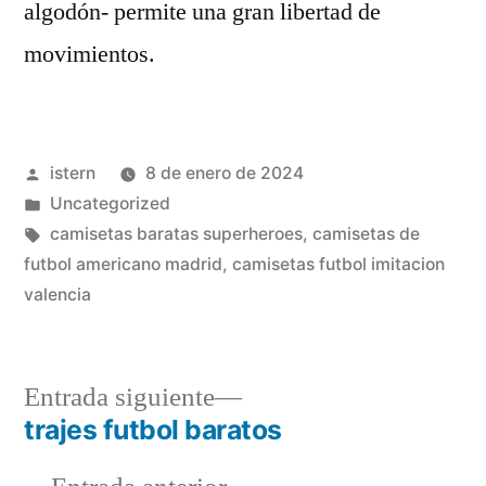
algodón- permite una gran libertad de
movimientos.
Publicado
istern
8 de enero de 2024
por
Publicado
Uncategorized
en
Etiquetas:
camisetas baratas superheroes
,
camisetas de
futbol americano madrid
,
camisetas futbol imitacion
valencia
Entrada
Entrada siguiente
siguiente:
trajes futbol baratos
Navegación