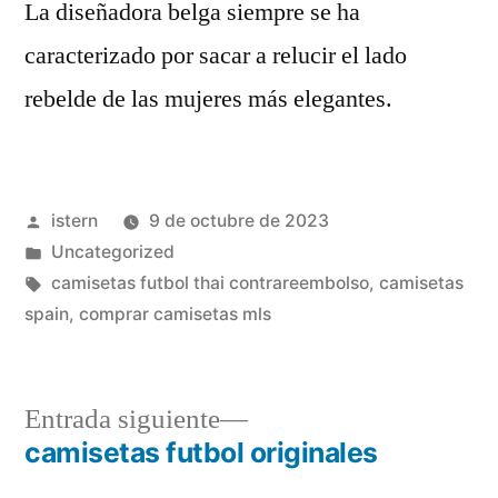
La diseñadora belga siempre se ha
caracterizado por sacar a relucir el lado
rebelde de las mujeres más elegantes.
Publicado
istern
9 de octubre de 2023
por
Publicado
Uncategorized
en
Etiquetas:
camisetas futbol thai contrareembolso
,
camisetas
spain
,
comprar camisetas mls
Entrada
Entrada siguiente
siguiente:
camisetas futbol originales
Navegación