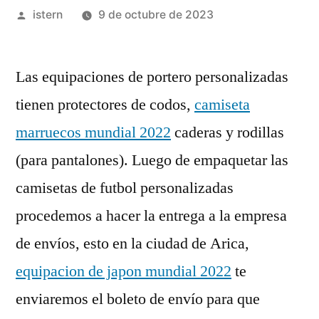
Publicado
istern
9 de octubre de 2023
por
Las equipaciones de portero personalizadas
tienen protectores de codos,
camiseta
marruecos mundial 2022
caderas y rodillas
(para pantalones). Luego de empaquetar las
camisetas de futbol personalizadas
procedemos a hacer la entrega a la empresa
de envíos, esto en la ciudad de Arica,
equipacion de japon mundial 2022
te
enviaremos el boleto de envío para que