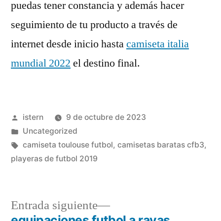
puedas tener constancia y además hacer
seguimiento de tu producto a través de
internet desde inicio hasta
camiseta italia
mundial 2022
el destino final.
Publicado
istern
9 de octubre de 2023
por
Publicado
Uncategorized
en
Etiquetas:
camiseta toulouse futbol
,
camisetas baratas cfb3
,
playeras de futbol 2019
Entrada
Entrada siguiente
siguiente:
equipaciones futbol a rayas