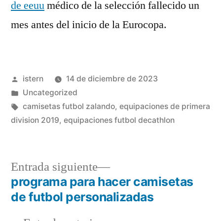
de eeuu
médico de la selección fallecido un
mes antes del inicio de la Eurocopa.
Publicado
istern
14 de diciembre de 2023
por
Publicado
Uncategorized
en
Etiquetas:
camisetas futbol zalando
,
equipaciones de primera
division 2019
,
equipaciones futbol decathlon
Entrada
Entrada siguiente
siguiente:
programa para hacer camisetas
Navegación
de futbol personalizadas
de