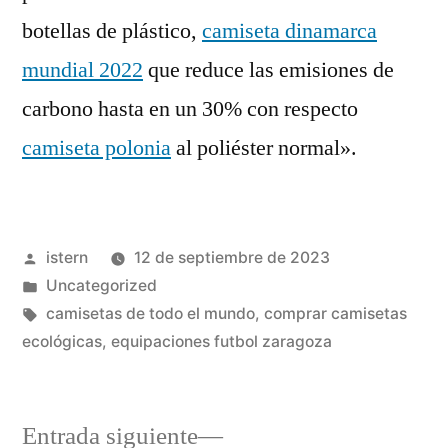
botellas de plástico,
camiseta dinamarca
mundial 2022
que reduce las emisiones de
carbono hasta en un 30% con respecto
camiseta polonia
al poliéster normal».
Publicado
istern
12 de septiembre de 2023
por
Publicado
Uncategorized
en
Etiquetas:
camisetas de todo el mundo
,
comprar camisetas
ecológicas
,
equipaciones futbol zaragoza
Entrada
Entrada siguiente