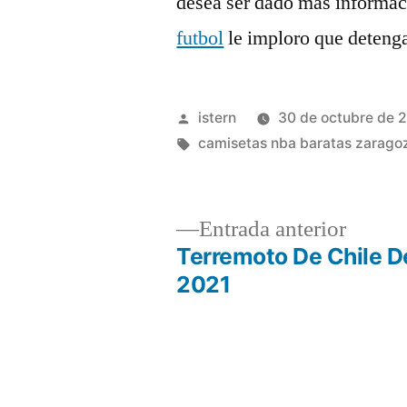
desea ser dado más informa
futbol
le imploro que detenga
Publicado
istern
30 de octubre de 
por
Etiquetas:
camisetas nba baratas zarago
Entrad
Entrada anterior
anterio
Terremoto De Chile D
Navegación
2021
de
entradas