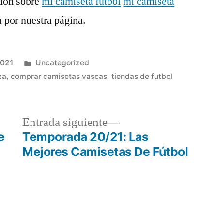
ción sobre
mi camiseta futbol
mi camiseta
 por nuestra página.
Publicado
2021
Uncategorized
en
za
,
comprar camisetas vascas
,
tiendas de futbol
a
Entrada
Entrada siguiente
r:
siguiente:
e
Temporada 20/21: Las
Mejores Camisetas De Fútbol