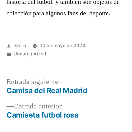
historia del fútbol, y también son objetos de
colección para algunos fans del deporte.
Publicado
istern
30 de mayo de 2024
por
Publicado
Uncategorized
en
Entrada
Entrada siguiente
siguiente:
Camisa del Real Madrid
Navegación
Entrada
Entrada anterior
de
anterior:
Camiseta futbol rosa
entradas