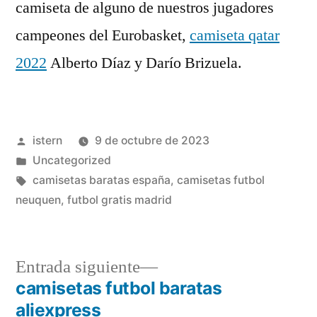
camiseta de alguno de nuestros jugadores
campeones del Eurobasket,
camiseta qatar
2022
Alberto Díaz y Darío Brizuela.
Publicado
istern
9 de octubre de 2023
por
Publicado
Uncategorized
en
Etiquetas:
camisetas baratas españa
,
camisetas futbol
neuquen
,
futbol gratis madrid
Entrada
Entrada siguiente
siguiente:
camisetas futbol baratas
Navegación
aliexpress