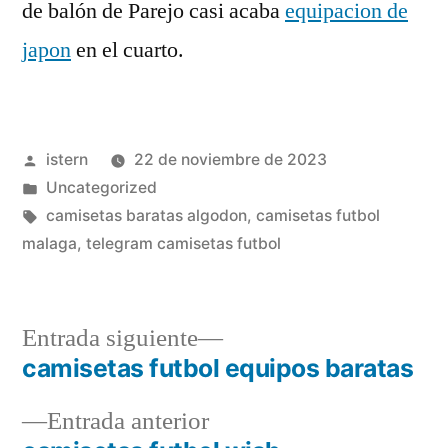
de balón de Parejo casi acaba
equipacion de
japon
en el cuarto.
Publicado
istern
22 de noviembre de 2023
por
Publicado
Uncategorized
en
Etiquetas:
camisetas baratas algodon
,
camisetas futbol
malaga
,
telegram camisetas futbol
Entrada
Entrada siguiente
siguiente:
camisetas futbol equipos baratas
Navegación
Entrada
Entrada anterior
de