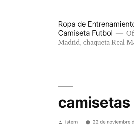
Saltar
al
Ropa de Entrenamiento
contenido
Camiseta Futbol
Of
Madrid, chaqueta Real M
camisetas 
Publicado
istern
22 de noviembre 
por