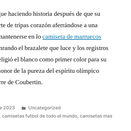
ue haciendo historia después de que su
te de tripas corazón aferrándose a una
mantenerse en lo
camiseta de marruecos
ando el brazalete que luce y los registros
eligió el blanco como primer color para su
onor de la pureza del espíritu olímpico
rre de Coubertin.
Publicado
de 2023
Uncategorized
en
,
camisetas futbol de todo el mundo
,
camisetas mas