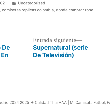
Publicado
2021
Uncategorized
en
,
camisetas replicas colombia
,
donde comprar ropa
a
Entrada
Entrada siguiente
r:
siguiente:
o De
Supernatural (serie
 En
De Televisión)
drid 2024 2025 → Calidad Thai AAA | Mi Camiseta Futbol
,
F