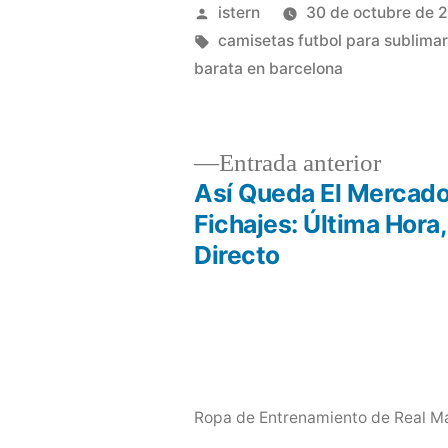
Publicado
istern
30 de octubre de 
por
Etiquetas:
camisetas futbol para sublimar
barata en barcelona
Entrad
Entrada anterior
anterio
Así Queda El Mercad
Navegación
Fichajes: Última Hora,
Directo
de
entradas
Ropa de Entrenamiento de Real Ma