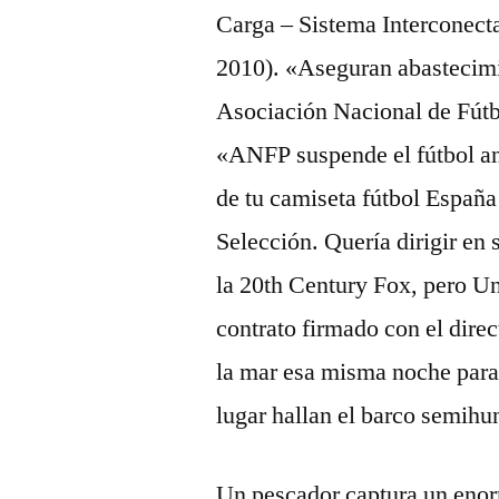
Carga – Sistema Interconect
2010). «Aseguran abastecimie
Asociación Nacional de Fútb
«ANFP suspende el fútbol ante
de tu camiseta fútbol España 
Selección. Quería dirigir en
la 20th Century Fox, pero Un
contrato firmado con el dire
la mar esa misma noche para 
lugar hallan el barco semihu
Un pescador captura un enorm