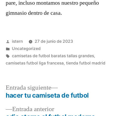
pare, incluso montamos nuestro pequeño
gimnasio dentro de casa.
Publicado
istern
27 de junio de 2023
por
Publicado
Uncategorized
en
Etiquetas:
camisetas de futbol baratas tallas grandes
,
camisetas futbol liga francesa
,
tienda futbol madrid
Entrada
Entrada siguiente
siguiente:
hacer tu camiseta de futbol
Navegación
Entrada
Entrada anterior
de