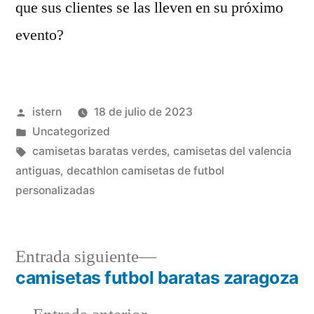
que sus clientes se las lleven en su próximo
evento?
Publicado
istern
18 de julio de 2023
por
Publicado
Uncategorized
en
Etiquetas:
camisetas baratas verdes
,
camisetas del valencia
antiguas
,
decathlon camisetas de futbol
personalizadas
Entrada
Entrada siguiente
siguiente:
camisetas futbol baratas zaragoza
Navegación