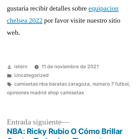
gustaría recibir detalles sobre
equipacion
chelsea 2022
por favor visite nuestro sitio
web.
Publicado
istern
11 de noviembre de 2021
por
Publicado
Uncategorized
en
Etiquetas:
camisetas nba baratas zaragoza
,
numero 7 futbol
,
opiniones madrid shop camisetas
Entrada
Entrada siguiente
siguiente:
NBA: Ricky Rubio O Cómo Brillar
Navegación