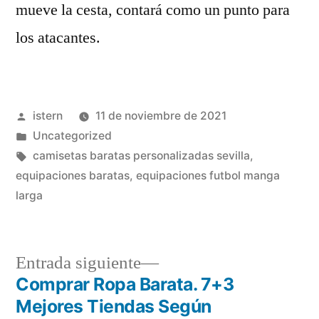
mueve la cesta, contará como un punto para
los atacantes.
Publicado
istern
11 de noviembre de 2021
por
Publicado
Uncategorized
en
Etiquetas:
camisetas baratas personalizadas sevilla
,
equipaciones baratas
,
equipaciones futbol manga
larga
Entrada
Entrada siguiente
siguiente:
Comprar Ropa Barata. 7+3
Navegación
Mejores Tiendas Según