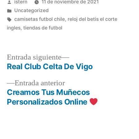
Publicado
istern
11 de noviembre de 2021
por
Publicado
Uncategorized
en
Etiquetas:
camisetas futbol chile
,
reloj del betis el corte
ingles
,
tiendas de futbol
Entrada
Entrada siguiente
siguiente:
Real Club Celta De Vigo
Navegación
Entrada
Entrada anterior
de
anterior:
Creamos Tus Muñecos
entradas
Personalizados Online