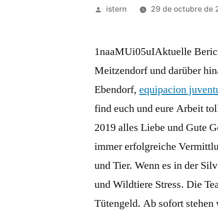
Publicado
istern
29 de octubre de 
por
1naaMUi05uIAktuelle Berich
Meitzendorf und darüber hin
Ebendorf,
equipacion juvent
find euch und eure Arbeit to
2019 alles Liebe und Gute G
immer erfolgreiche Vermitt
und Tier. Wenn es in der Silv
und Wildtiere Stress. Die 
Tütengeld. Ab sofort stehe