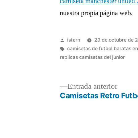
camiseta manchester united
nuestra propia página web.
Publicado
istern
29 de octubre de 
por
Etiquetas:
camisetas de futbol baratas en
replicas camisetas del junior
Entrad
Entrada anterior
anterio
Camisetas Retro Futb
Navegación
de