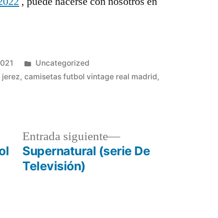
 2022
, puede hacerse con nosotros en
Publicado
2021
Uncategorized
en
 jerez
,
camisetas futbol vintage real madrid
,
a
Entrada
Entrada siguiente
r:
siguiente:
ol
Supernatural (serie De
Televisión)