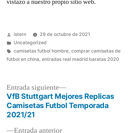
vistazo a nuestro propio sitio web.
Publicado
istern
29 de octubre de 2021
por
Publicado
Uncategorized
en
Etiquetas:
camisetas futbol hombre
,
comprar camisetas de
futbol en china
,
entradas real madrid baratas 2020
Entrada
Entrada siguiente
siguiente:
VfB Stuttgart Mejores Replicas
Navegación
Camisetas Futbol Temporada
de
2021/21
entradas
Entrada
Entrada anterior