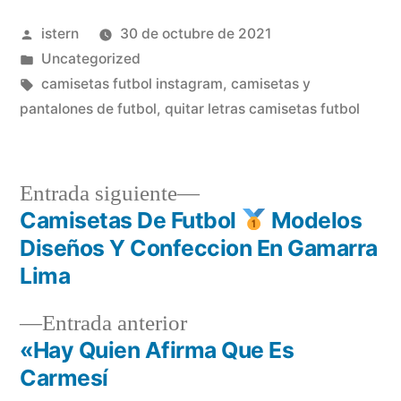
Publicado
istern
30 de octubre de 2021
por
Publicado
Uncategorized
en
Etiquetas:
camisetas futbol instagram
,
camisetas y
pantalones de futbol
,
quitar letras camisetas futbol
Entrada
Entrada siguiente
siguiente:
Camisetas De Futbol
Modelos
Navegación
Diseños Y Confeccion En Gamarra
de
Lima
entradas
Entrada
Entrada anterior
anterior:
«Hay Quien Afirma Que Es
Carmesí