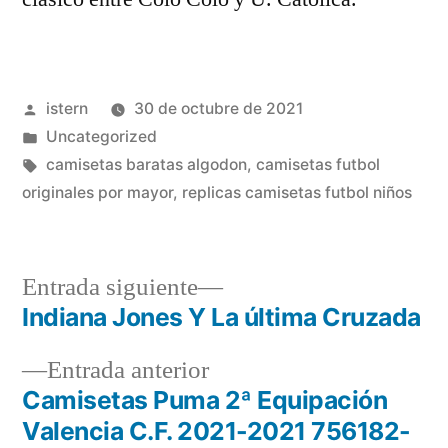
Publicado
istern
30 de octubre de 2021
por
Publicado
Uncategorized
en
Etiquetas:
camisetas baratas algodon
,
camisetas futbol
originales por mayor
,
replicas camisetas futbol niños
Entrada
Entrada siguiente
siguiente:
Indiana Jones Y La última Cruzada
Navegación
Entrada
Entrada anterior
de
anterior:
Camisetas Puma 2ª Equipación
entradas
Valencia C.F. 2021-2021 756182-