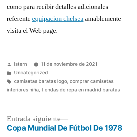
como para recibir detalles adicionales
referente
equipacion chelsea
amablemente
visita el Web page.
Publicado
istern
11 de noviembre de 2021
por
Publicado
Uncategorized
en
Etiquetas:
camisetas baratas logo
,
comprar camisetas
interiores niña
,
tiendas de ropa en madrid baratas
Entrada
Entrada siguiente
siguiente:
Copa Mundial De Fútbol De 1978
Navegación