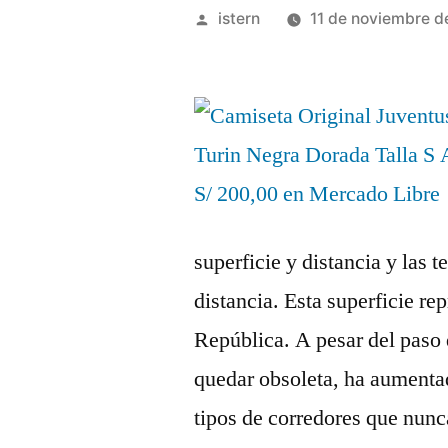
Publicado
istern
11 de noviembre d
por
superficie y distancia y las t
distancia. Esta superficie rep
República. A pesar del paso d
quedar obsoleta, ha aumenta
tipos de corredores que nunc