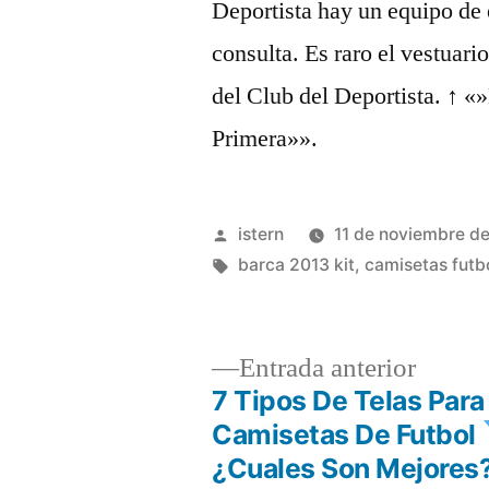
Deportista hay un equipo de 
consulta. Es raro el vestuar
del Club del Deportista. ↑ 
Primera»».
Publicado
istern
11 de noviembre d
por
Etiquetas:
barca 2013 kit
,
camisetas futbo
Entrad
Entrada anterior
anterio
7 Tipos De Telas Para
Navegación
Camisetas De Futbol
¿Cuales Son Mejores