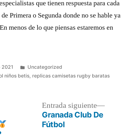
especialistas que tienen respuesta para cada
io de Primera o Segunda donde no se hable ya
«»En menos de lo que piensas estaremos en
Publicado
e 2021
Uncategorized
en
l niños betis
,
replicas camisetas rugby baratas
a
Entrada
Entrada siguiente
r:
siguiente:
Granada Club De
Fútbol
?