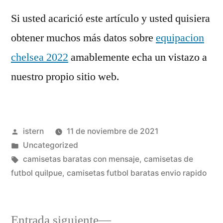
Si usted acarició este artículo y usted quisiera
obtener muchos más datos sobre
equipacion
chelsea 2022
amablemente echa un vistazo a
nuestro propio sitio web.
Publicado
istern
11 de noviembre de 2021
por
Publicado
Uncategorized
en
Etiquetas:
camisetas baratas con mensaje
,
camisetas de
futbol quilpue
,
camisetas futbol baratas envio rapido
Entrada
Entrada siguiente